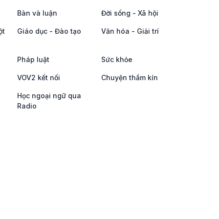
Bàn và luận
Đời sống - Xã hội
ột
Giáo dục - Đào tạo
Văn hóa - Giải trí
Pháp luật
Sức khỏe
VOV2 kết nối
Chuyện thầm kín
Học ngoại ngữ qua
Radio