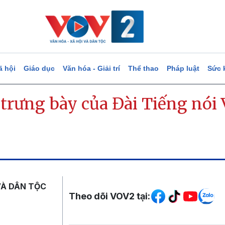
ã hội
Giáo dục
Văn hóa - Giải trí
Thể thao
Pháp luật
Sức 
trưng bày của Đài Tiếng nói 
Mạng xã hội
VÀ DÂN TỘC
Theo dõi VOV2 tại: