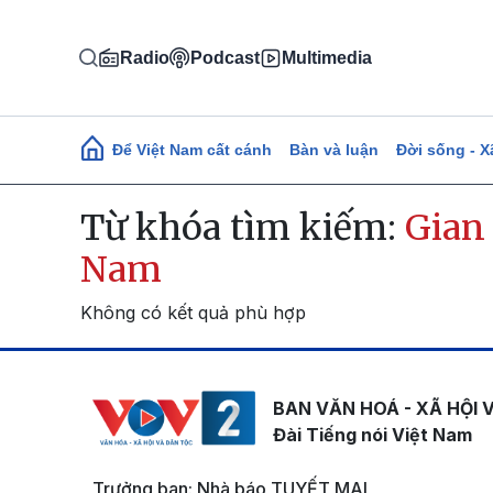
Nhảy đến nội dung
Radio
Podcast
Multimedia
Main navigation
Để Việt Nam cất cánh
Bàn và luận
Đời sống - X
Từ khóa tìm kiếm:
Gian 
Nam
Không có kết quả phù hợp
BAN VĂN HOÁ - XÃ HỘI 
Đài Tiếng nói Việt Nam
Trưởng ban: Nhà báo TUYẾT MAI