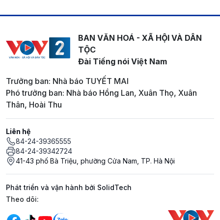
BAN VĂN HOÁ - XÃ HỘI VÀ DÂN
TỘC
Đài Tiếng nói Việt Nam
Trưởng ban: Nhà báo TUYẾT MAI
Phó trưởng ban: Nhà báo Hồng Lan, Xuân Thọ, Xuân
Thân, Hoài Thu
Liên hệ
84-24-39365555
84-24-39342724
41-43 phố Bà Triệu, phường Cửa Nam, TP. Hà Nội
Phát triển và vận hành bởi SolidTech
Mạng xã hội
Theo dõi: