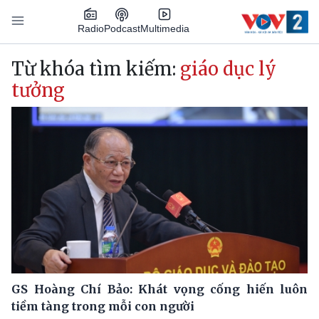
Nhảy đến nội dung
Podcast
Radio
Multimedia
Main navigation
Từ khóa tìm kiếm:
giáo dục lý
tưởng
GS Hoàng Chí Bảo: Khát vọng cống hiến luôn
tiềm tàng trong mỗi con người