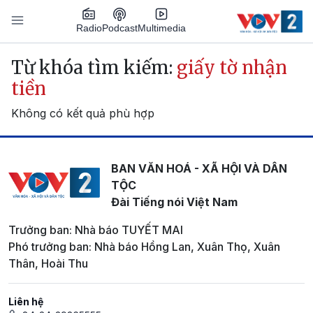
Nhảy đến nội dung
Podcast
Radio
Multimedia
Main navigation
Từ khóa tìm kiếm:
giấy tờ nhận
tiền
Không có kết quả phù hợp
BAN VĂN HOÁ - XÃ HỘI VÀ DÂN
TỘC
Đài Tiếng nói Việt Nam
Trưởng ban: Nhà báo TUYẾT MAI
Phó trưởng ban: Nhà báo Hồng Lan, Xuân Thọ, Xuân
Thân, Hoài Thu
Liên hệ