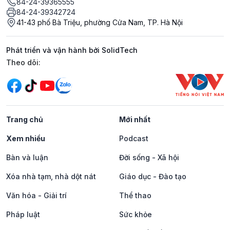
84-24-39365555
84-24-39342724
41-43 phố Bà Triệu, phường Cửa Nam, TP. Hà Nội
Phát triển và vận hành bởi SolidTech
Mạng xã hội
Theo dõi:
Trang chủ
Mới nhất
Xem nhiều
Podcast
Bàn và luận
Đời sống - Xã hội
Xóa nhà tạm, nhà dột nát
Giáo dục - Đào tạo
Văn hóa - Giải trí
Thể thao
Pháp luật
Sức khỏe