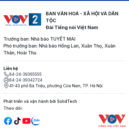
BAN VĂN HOÁ - XÃ HỘI VÀ DÂN
TỘC
Đài Tiếng nói Việt Nam
Trưởng ban: Nhà báo TUYẾT MAI
Phó trưởng ban: Nhà báo Hồng Lan, Xuân Thọ, Xuân
Thân, Hoài Thu
Liên hệ
84-24-39365555
84-24-39342724
41-43 phố Bà Triệu, phường Cửa Nam, TP. Hà Nội
Phát triển và vận hành bởi SolidTech
Mạng xã hội
Theo dõi: