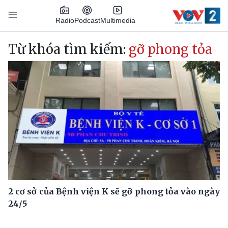
Nhảy đến nội dung
Podcast
Radio
Multimedia
Main navigation
Từ khóa tìm kiếm:
gỡ phong tỏa
2 cơ sở của Bệnh viện K sẽ gỡ phong tỏa vào ngày
24/5