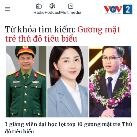
Nhảy đến nội dung
Podcast
Radio
Multimedia
Main navigation
Từ khóa tìm kiếm:
Gương mặt
trẻ thủ đô tiêu biểu
3 giảng viên đại học lọt top 10 gương mặt trẻ Thủ
đô tiêu biểu