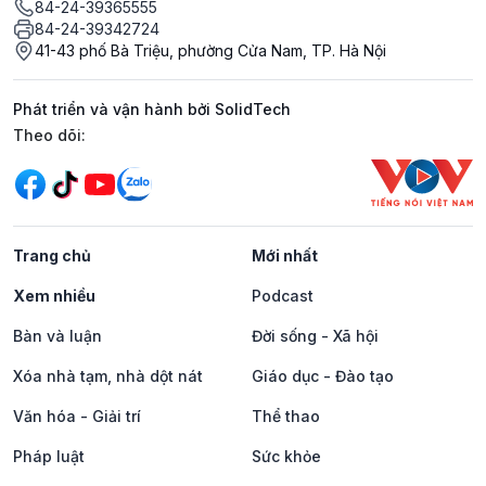
84-24-39365555
84-24-39342724
41-43 phố Bà Triệu, phường Cửa Nam, TP. Hà Nội
Phát triển và vận hành bởi SolidTech
Mạng xã hội
Theo dõi:
Trang chủ
Mới nhất
Xem nhiều
Podcast
Bàn và luận
Đời sống - Xã hội
Xóa nhà tạm, nhà dột nát
Giáo dục - Đào tạo
Văn hóa - Giải trí
Thể thao
Pháp luật
Sức khỏe