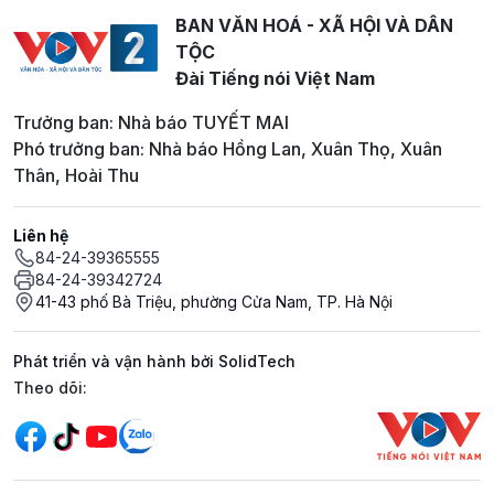
BAN VĂN HOÁ - XÃ HỘI VÀ DÂN
TỘC
Đài Tiếng nói Việt Nam
Trưởng ban: Nhà báo TUYẾT MAI
Phó trưởng ban: Nhà báo Hồng Lan, Xuân Thọ, Xuân
Thân, Hoài Thu
Liên hệ
84-24-39365555
84-24-39342724
41-43 phố Bà Triệu, phường Cửa Nam, TP. Hà Nội
Phát triển và vận hành bởi SolidTech
Mạng xã hội
Theo dõi: