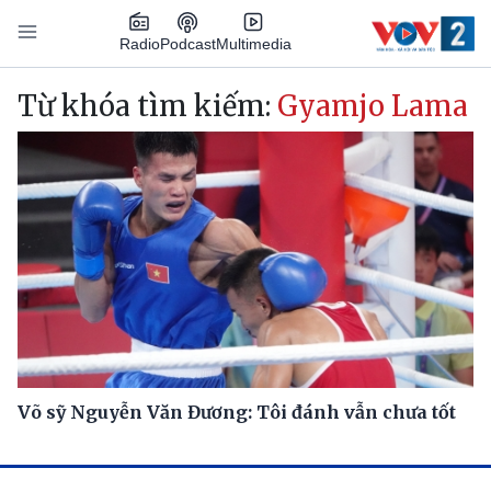
Nhảy đến nội dung
Podcast
Radio
Multimedia
Main navigation
Từ khóa tìm kiếm:
Gyamjo Lama
Võ sỹ Nguyễn Văn Đương: Tôi đánh vẫn chưa tốt