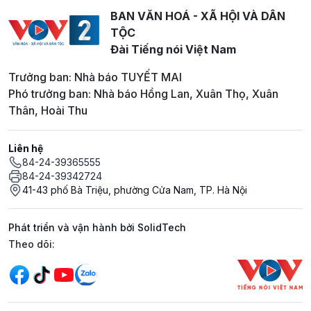
BAN VĂN HOÁ - XÃ HỘI VÀ DÂN
TỘC
Đài Tiếng nói Việt Nam
Trưởng ban: Nhà báo TUYẾT MAI
Phó trưởng ban: Nhà báo Hồng Lan, Xuân Thọ, Xuân
Thân, Hoài Thu
Liên hệ
84-24-39365555
84-24-39342724
41-43 phố Bà Triệu, phường Cửa Nam, TP. Hà Nội
Phát triển và vận hành bởi SolidTech
Mạng xã hội
Theo dõi: