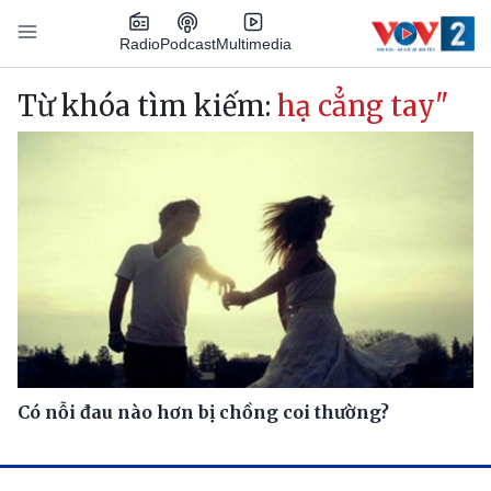
Nhảy đến nội dung
Podcast
Radio
Multimedia
Main navigation
Từ khóa tìm kiếm:
hạ cẳng tay"
Có nỗi đau nào hơn bị chồng coi thường?