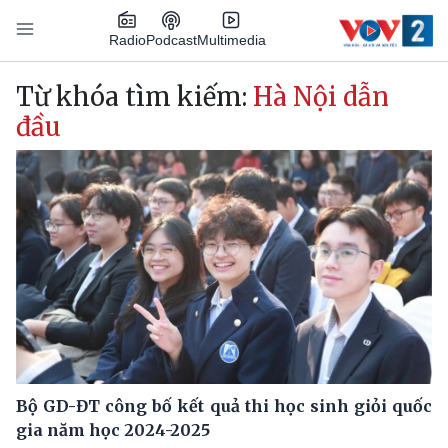
Nhảy đến nội dung
Podcast
Radio
Multimedia
Main navigation
Từ khóa tìm kiếm:
Hà Nội dẫn
đầu
Bộ GD-ĐT công bố kết quả thi học sinh giỏi quốc
gia năm học 2024-2025