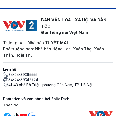
BAN VĂN HOÁ - XÃ HỘI VÀ DÂN
TỘC
Đài Tiếng nói Việt Nam
Trưởng ban: Nhà báo TUYẾT MAI
Phó trưởng ban: Nhà báo Hồng Lan, Xuân Thọ, Xuân
Thân, Hoài Thu
Liên hệ
84-24-39365555
84-24-39342724
41-43 phố Bà Triệu, phường Cửa Nam, TP. Hà Nội
Phát triển và vận hành bởi SolidTech
Mạng xã hội
Theo dõi: