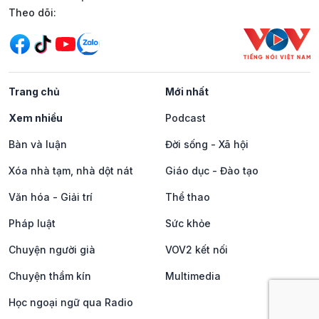
Mạng xã hội
Theo dõi:
Trang chủ
Mới nhất
Xem nhiều
Podcast
Bàn và luận
Đời sống - Xã hội
Xóa nhà tạm, nhà dột nát
Giáo dục - Đào tạo
Văn hóa - Giải trí
Thể thao
Pháp luật
Sức khỏe
Chuyện người già
VOV2 kết nối
Chuyện thầm kín
Multimedia
Học ngoại ngữ qua Radio