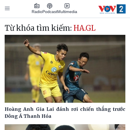
Nhảy đến nội dung
Podcast
Radio
Multimedia
Main navigation
Từ khóa tìm kiếm:
HA.GL
Hoàng Anh Gia Lai đánh rơi chiến thắng trước
Đông Á Thanh Hóa