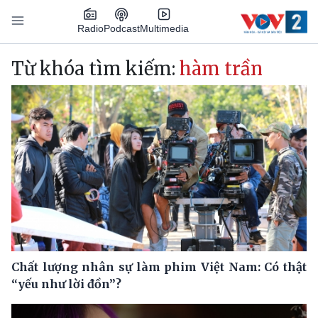
Nhảy đến nội dung
Podcast
Radio
Multimedia
Main navigation
Từ khóa tìm kiếm:
hàm trần
Chất lượng nhân sự làm phim Việt Nam: Có thật
“yếu như lời đồn”?