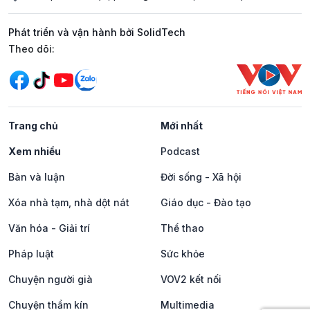
Phát triển và vận hành bởi SolidTech
Mạng xã hội
Theo dõi:
Trang chủ
Mới nhất
Xem nhiều
Podcast
Bàn và luận
Đời sống - Xã hội
Xóa nhà tạm, nhà dột nát
Giáo dục - Đào tạo
Văn hóa - Giải trí
Thể thao
Pháp luật
Sức khỏe
Chuyện người già
VOV2 kết nối
Chuyện thầm kín
Multimedia