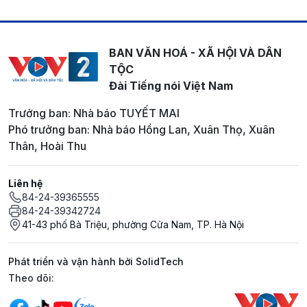
BAN VĂN HOÁ - XÃ HỘI VÀ DÂN
TỘC
Đài Tiếng nói Việt Nam
Trưởng ban: Nhà báo TUYẾT MAI
Phó trưởng ban: Nhà báo Hồng Lan, Xuân Thọ, Xuân
Thân, Hoài Thu
Liên hệ
84-24-39365555
84-24-39342724
41-43 phố Bà Triệu, phường Cửa Nam, TP. Hà Nội
Phát triển và vận hành bởi SolidTech
Mạng xã hội
Theo dõi: