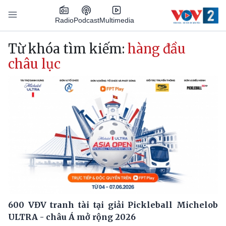
Nhảy đến nội dung
Podcast
Radio
Multimedia
Main navigation
Từ khóa tìm kiếm:
hàng đầu
châu lục
600 VĐV tranh tài tại giải Pickleball Michelob
ULTRA - châu Á mở rộng 2026