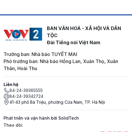
BAN VĂN HOÁ - XÃ HỘI VÀ DÂN
TỘC
Đài Tiếng nói Việt Nam
Trưởng ban: Nhà báo TUYẾT MAI
Phó trưởng ban: Nhà báo Hồng Lan, Xuân Thọ, Xuân
Thân, Hoài Thu
Liên hệ
84-24-39365555
84-24-39342724
41-43 phố Bà Triệu, phường Cửa Nam, TP. Hà Nội
Phát triển và vận hành bởi SolidTech
Mạng xã hội
Theo dõi: