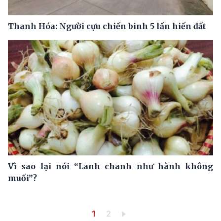
Thanh Hóa: Người cựu chiến binh 5 lần hiến đất
Vì sao lại nói “Lanh chanh như hành không
muối”?
Pagination
Trang hiện thời
Trang
1
2