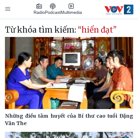
Nhảy đến nội dung
Podcast
Radio
Multimedia
Main navigation
Từ khóa tìm kiếm:
“hiển đạt”
Những điều tâm huyết của Bí thư cao tuổi Đặng
Văn The