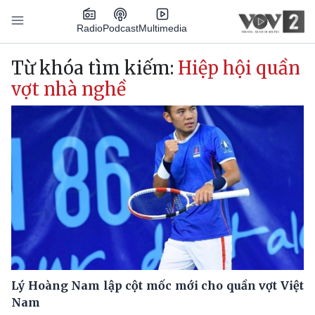
Nhảy đến nội dung
Podcast
Radio
Multimedia
Main navigation
Từ khóa tìm kiếm:
Hiệp hội quần
vợt nhà nghề
Lý Hoàng Nam lập cột mốc mới cho quần vợt Việt
Nam