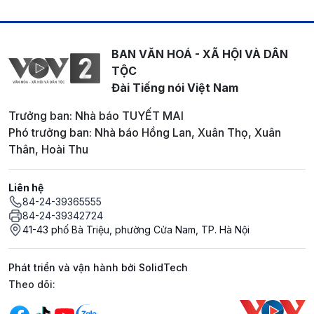
BAN VĂN HOÁ - XÃ HỘI VÀ DÂN
TỘC
Đài Tiếng nói Việt Nam
Trưởng ban: Nhà báo TUYẾT MAI
Phó trưởng ban: Nhà báo Hồng Lan, Xuân Thọ, Xuân
Thân, Hoài Thu
Liên hệ
84-24-39365555
84-24-39342724
41-43 phố Bà Triệu, phường Cửa Nam, TP. Hà Nội
Phát triển và vận hành bởi SolidTech
Mạng xã hội
Theo dõi: