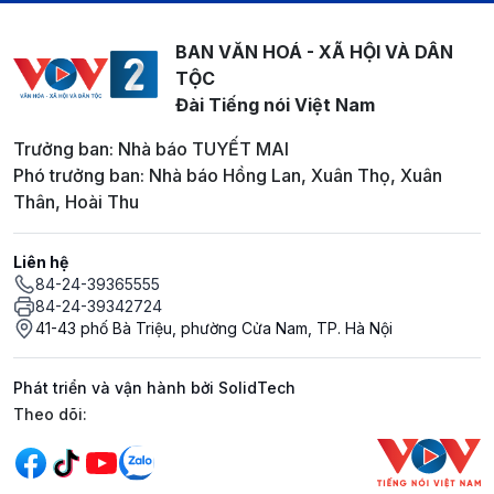
BAN VĂN HOÁ - XÃ HỘI VÀ DÂN
TỘC
Đài Tiếng nói Việt Nam
Trưởng ban: Nhà báo TUYẾT MAI
Phó trưởng ban: Nhà báo Hồng Lan, Xuân Thọ, Xuân
Thân, Hoài Thu
Liên hệ
84-24-39365555
84-24-39342724
41-43 phố Bà Triệu, phường Cửa Nam, TP. Hà Nội
Phát triển và vận hành bởi SolidTech
Mạng xã hội
Theo dõi: