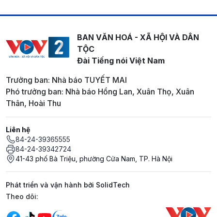
BAN VĂN HOÁ - XÃ HỘI VÀ DÂN
TỘC
Đài Tiếng nói Việt Nam
Trưởng ban: Nhà báo TUYẾT MAI
Phó trưởng ban: Nhà báo Hồng Lan, Xuân Thọ, Xuân
Thân, Hoài Thu
Liên hệ
84-24-39365555
84-24-39342724
41-43 phố Bà Triệu, phường Cửa Nam, TP. Hà Nội
Phát triển và vận hành bởi SolidTech
Mạng xã hội
Theo dõi: