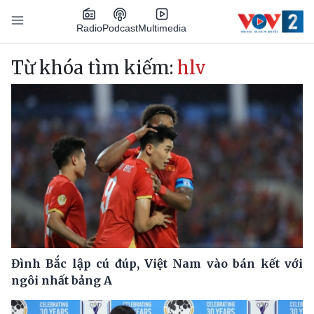
Nhảy đến nội dung
Podcast
Radio
Multimedia
Main navigation
Từ khóa tìm kiếm:
hlv
Đình Bắc lập cú đúp, Việt Nam vào bán kết với
ngôi nhất bảng A