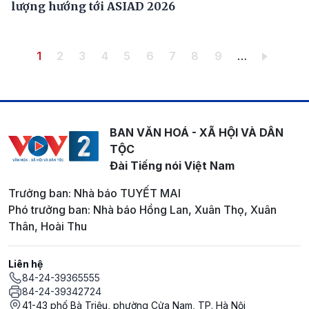
lượng hướng tới ASIAD 2026
Pagination
Trang hiện thời
Trang
Trang
Trang
Trang
Trang
Trang
Trang
Trang
1
2
3
4
5
6
7
8
9
…
BAN VĂN HOÁ - XÃ HỘI VÀ DÂN
TỘC
Đài Tiếng nói Việt Nam
Trưởng ban: Nhà báo TUYẾT MAI
Phó trưởng ban: Nhà báo Hồng Lan, Xuân Thọ, Xuân
Thân, Hoài Thu
Liên hệ
84-24-39365555
84-24-39342724
41-43 phố Bà Triệu, phường Cửa Nam, TP. Hà Nội