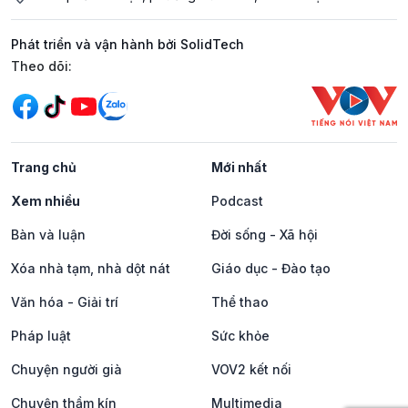
Phát triển và vận hành bởi SolidTech
Mạng xã hội
Theo dõi:
Trang chủ
Mới nhất
Xem nhiều
Podcast
Bàn và luận
Đời sống - Xã hội
Xóa nhà tạm, nhà dột nát
Giáo dục - Đào tạo
Văn hóa - Giải trí
Thể thao
Pháp luật
Sức khỏe
Chuyện người già
VOV2 kết nối
Chuyện thầm kín
Multimedia