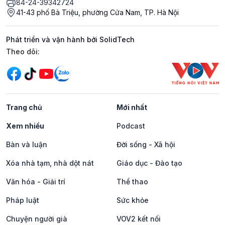
84-24-39342724
41-43 phố Bà Triệu, phường Cửa Nam, TP. Hà Nội
Phát triển và vận hành bởi SolidTech
Mạng xã hội
Theo dõi:
Trang chủ
Mới nhất
Xem nhiều
Podcast
Bàn và luận
Đời sống - Xã hội
Xóa nhà tạm, nhà dột nát
Giáo dục - Đào tạo
Văn hóa - Giải trí
Thể thao
Pháp luật
Sức khỏe
Chuyện người già
VOV2 kết nối