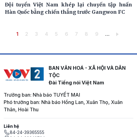
Đội tuyển Việt Nam khép lại chuyến tập huấn
Hàn Quốc bằng chiến thắng trước Gangwon FC
Pagination
Trang hiện thời
Trang
Trang
Trang
Trang
Trang
Trang
Trang
Trang
1
2
3
4
5
6
7
8
9
…
BAN VĂN HOÁ - XÃ HỘI VÀ DÂN
TỘC
Đài Tiếng nói Việt Nam
Trưởng ban: Nhà báo TUYẾT MAI
Phó trưởng ban: Nhà báo Hồng Lan, Xuân Thọ, Xuân
Thân, Hoài Thu
Liên hệ
84-24-39365555