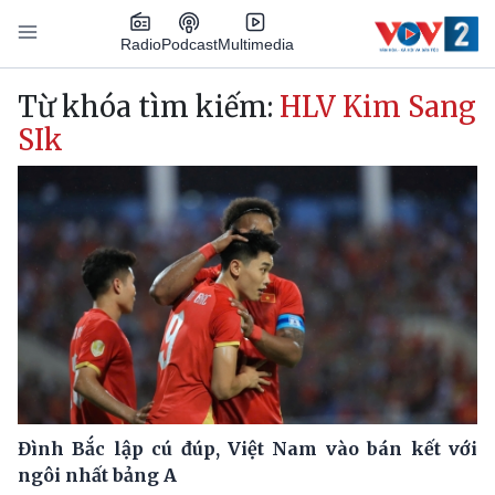
Nhảy đến nội dung
Podcast
Radio
Multimedia
Main navigation
Từ khóa tìm kiếm:
HLV Kim Sang
SIk
Đình Bắc lập cú đúp, Việt Nam vào bán kết với
ngôi nhất bảng A