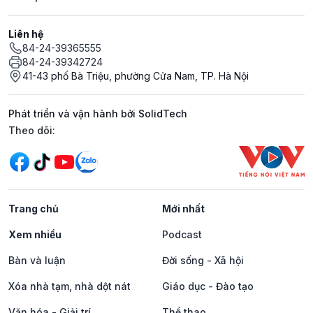
Liên hệ
84-24-39365555
84-24-39342724
41-43 phố Bà Triệu, phường Cửa Nam, TP. Hà Nội
Phát triển và vận hành bởi SolidTech
Mạng xã hội
Theo dõi:
Trang chủ
Mới nhất
Xem nhiều
Podcast
Bàn và luận
Đời sống - Xã hội
Xóa nhà tạm, nhà dột nát
Giáo dục - Đào tạo
Văn hóa - Giải trí
Thể thao