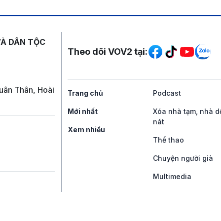
Mạng xã hội
VÀ DÂN TỘC
Theo dõi VOV2 tại:
uân Thân, Hoài
Trang chủ
Podcast
Mới nhất
Xóa nhà tạm, nhà d
nát
Xem nhiều
Thể thao
Chuyện người già
Multimedia