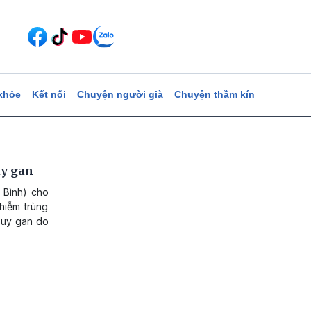
khỏe
Kết nối
Chuyện người già
Chuyện thầm kín
uy gan
 Bình) cho
hiễm trùng
 suy gan do