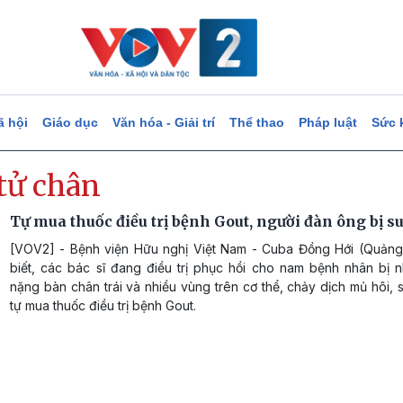
ã hội
Giáo dục
Văn hóa - Giải trí
Thể thao
Pháp luật
Sức 
tử chân
Tự mua thuốc điều trị bệnh Gout, người đàn ông bị s
[VOV2] - Bệnh viện Hữu nghị Việt Nam - Cuba Đồng Hới (Quảng
biết, các bác sĩ đang điều trị phục hồi cho nam bệnh nhân bị n
nặng bàn chân trái và nhiều vùng trên cơ thể, chảy dịch mủ hôi,
tự mua thuốc điều trị bệnh Gout.