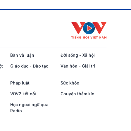
Bàn và luận
Đời sống - Xã hội
ột
Giáo dục - Đào tạo
Văn hóa - Giải trí
Pháp luật
Sức khỏe
VOV2 kết nối
Chuyện thầm kín
Học ngoại ngữ qua
Radio