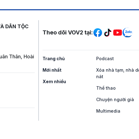
Mạng xã hội
VÀ DÂN TỘC
Theo dõi VOV2 tại:
uân Thân, Hoài
Trang chủ
Podcast
Mới nhất
Xóa nhà tạm, nhà d
nát
Xem nhiều
Thể thao
Chuyện người già
Multimedia