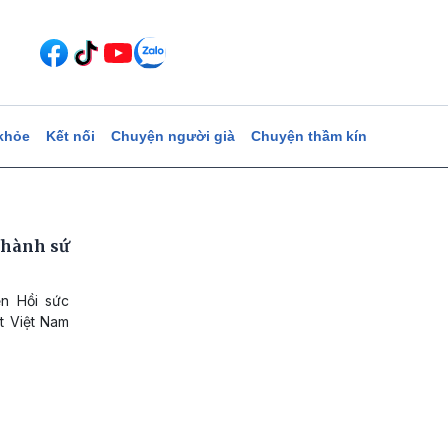
khỏe
Kết nối
Chuyện người già
Chuyện thầm kín
thành sứ
ện Hồi sức
t Việt Nam