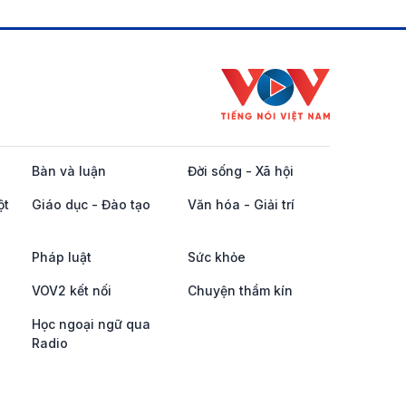
Bàn và luận
Đời sống - Xã hội
ột
Giáo dục - Đào tạo
Văn hóa - Giải trí
Pháp luật
Sức khỏe
VOV2 kết nối
Chuyện thầm kín
Học ngoại ngữ qua
Radio