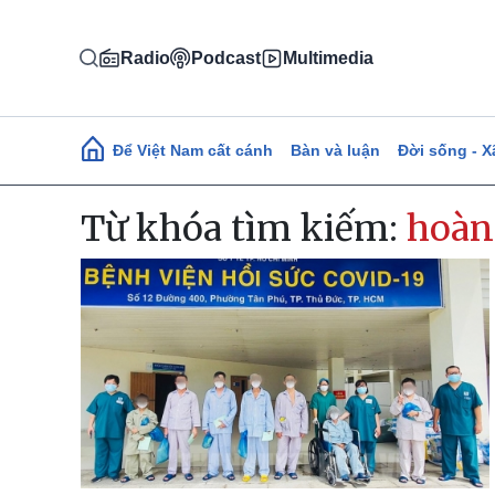
Nhảy đến nội dung
Radio
Podcast
Multimedia
Main navigation
Để Việt Nam cất cánh
Bàn và luận
Đời sống - X
Từ khóa tìm kiếm:
hoàn