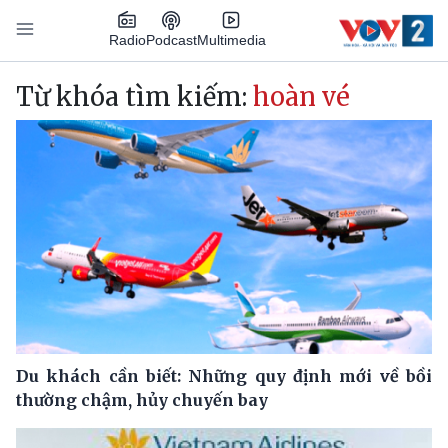
Nhảy đến nội dung
Podcast
Radio
Multimedia
Main navigation
Từ khóa tìm kiếm:
hoàn vé
Du khách cần biết: Những quy định mới về bồi
thường chậm, hủy chuyến bay