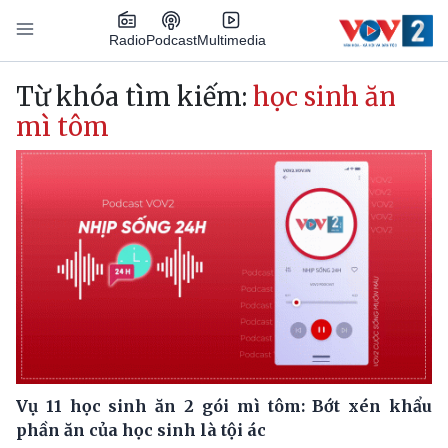
Nhảy đến nội dung
Podcast
Radio
Multimedia
Main navigation
Từ khóa tìm kiếm:
học sinh ăn
mì tôm
Vụ 11 học sinh ăn 2 gói mì tôm: Bớt xén khẩu
phần ăn của học sinh là tội ác