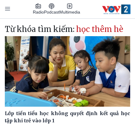
Nhảy đến nội dung
Podcast
Radio
Multimedia
Main navigation
Từ khóa tìm kiếm:
học thêm hè
Lớp tiền tiểu học không quyết định kết quả học
tập khi trẻ vào lớp 1