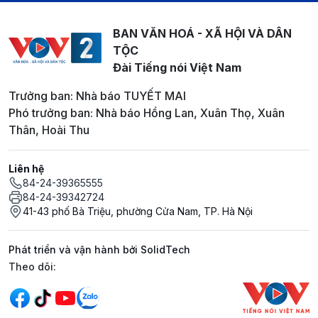
BAN VĂN HOÁ - XÃ HỘI VÀ DÂN
TỘC
Đài Tiếng nói Việt Nam
Trưởng ban: Nhà báo TUYẾT MAI
Phó trưởng ban: Nhà báo Hồng Lan, Xuân Thọ, Xuân
Thân, Hoài Thu
Liên hệ
84-24-39365555
84-24-39342724
41-43 phố Bà Triệu, phường Cửa Nam, TP. Hà Nội
Phát triển và vận hành bởi SolidTech
Mạng xã hội
Theo dõi: