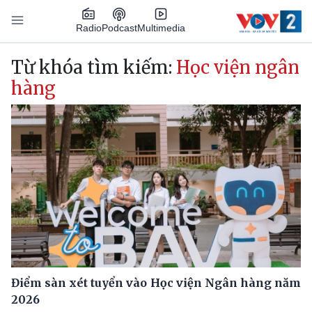
Nhảy đến nội dung
Podcast
Radio
Multimedia
Main navigation
Từ khóa tìm kiếm:
Học viện ngân
hàng
Điểm sàn xét tuyển vào Học viện Ngân hàng năm
2026