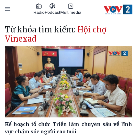
Nhảy đến nội dung
Podcast
Radio
Multimedia
Main navigation
Từ khóa tìm kiếm:
Hội chợ
Vinexad
Kế hoạch tổ chức Triển lãm chuyên sâu về lĩnh
vực chăm sóc người cao tuổi