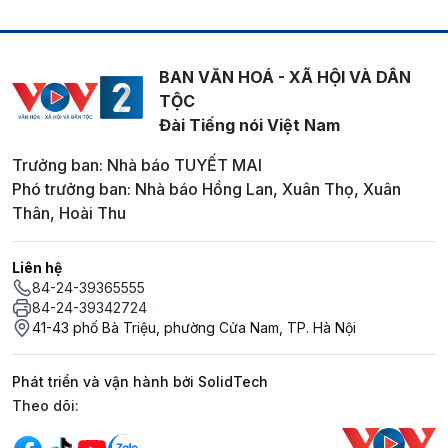
BAN VĂN HOÁ - XÃ HỘI VÀ DÂN
TỘC
Đài Tiếng nói Việt Nam
Trưởng ban: Nhà báo TUYẾT MAI
Phó trưởng ban: Nhà báo Hồng Lan, Xuân Thọ, Xuân
Thân, Hoài Thu
Liên hệ
84-24-39365555
84-24-39342724
41-43 phố Bà Triệu, phường Cửa Nam, TP. Hà Nội
Phát triển và vận hành bởi SolidTech
Mạng xã hội
Theo dõi: