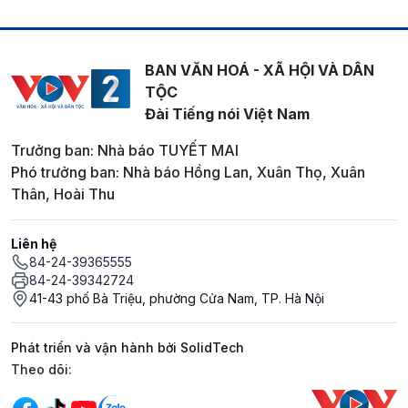
BAN VĂN HOÁ - XÃ HỘI VÀ DÂN
TỘC
Đài Tiếng nói Việt Nam
Trưởng ban: Nhà báo TUYẾT MAI
Phó trưởng ban: Nhà báo Hồng Lan, Xuân Thọ, Xuân
Thân, Hoài Thu
Liên hệ
84-24-39365555
84-24-39342724
41-43 phố Bà Triệu, phường Cửa Nam, TP. Hà Nội
Phát triển và vận hành bởi SolidTech
Mạng xã hội
Theo dõi: