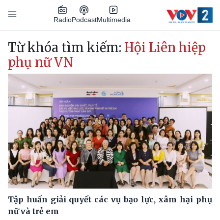
Nhảy đến nội dung
Podcast
Radio
Multimedia
Main navigation
Từ khóa tìm kiếm:
Hội Liên hiệp
phụ nữ VN
Tập huấn giải quyết các vụ bạo lực, xâm hại phụ
nữ và trẻ em