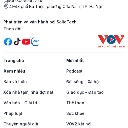
84-24-39342724
41-43 phố Bà Triệu, phường Cửa Nam, TP. Hà Nội
Phát triển và vận hành bởi SolidTech
Mạng xã hội
Theo dõi:
Trang chủ
Mới nhất
Xem nhiều
Podcast
Bàn và luận
Đời sống - Xã hội
Xóa nhà tạm, nhà dột nát
Giáo dục - Đào tạo
Văn hóa - Giải trí
Thể thao
Pháp luật
Sức khỏe
Chuyện người già
VOV2 kết nối