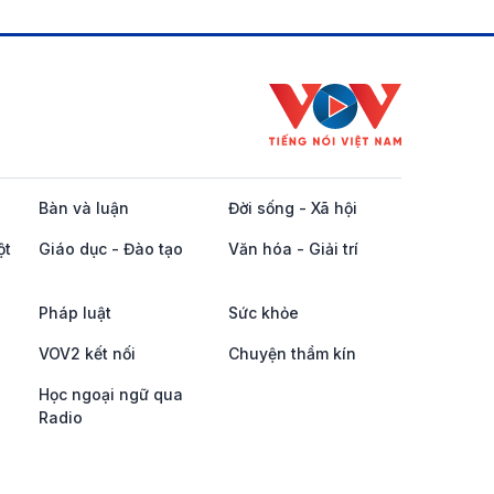
Bàn và luận
Đời sống - Xã hội
ột
Giáo dục - Đào tạo
Văn hóa - Giải trí
Pháp luật
Sức khỏe
VOV2 kết nối
Chuyện thầm kín
Học ngoại ngữ qua
Radio