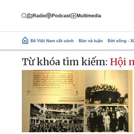
Nhảy đến nội dung
Radio
Podcast
Multimedia
Main navigation
Để Việt Nam cất cánh
Bàn và luận
Đời sống - X
Từ khóa tìm kiếm:
Hội 