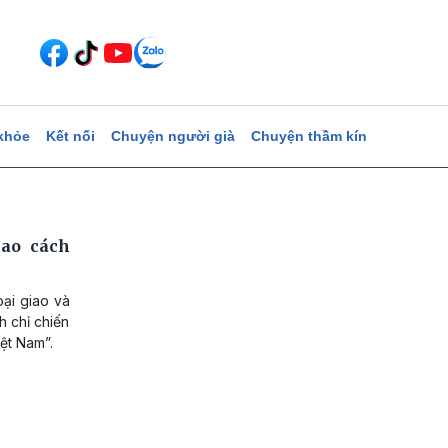
khỏe
Kết nối
Chuyện người già
Chuyện thầm kín
iao cách
ại giao và
h chỉ chiến
ệt Nam”.