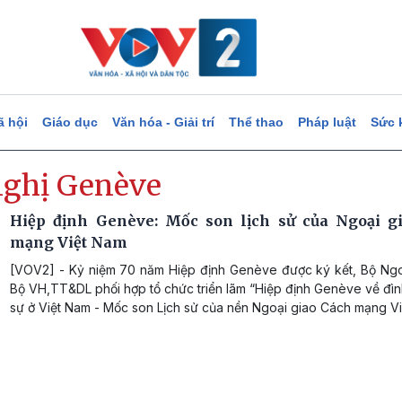
ã hội
Giáo dục
Văn hóa - Giải trí
Thể thao
Pháp luật
Sức 
nghị Genève
Hiệp định Genève: Mốc son lịch sử của Ngoại g
mạng Việt Nam
[VOV2] - Kỷ niệm 70 năm Hiệp định Genève được ký kết, Bộ Ngo
Bộ VH,TT&DL phối hợp tổ chức triển lãm “Hiệp định Genève về đìn
sự ở Việt Nam - Mốc son Lịch sử của nền Ngoại giao Cách mạng Vi