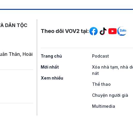
Mạng xã hội
VÀ DÂN TỘC
Theo dõi VOV2 tại:
uân Thân, Hoài
Trang chủ
Podcast
Mới nhất
Xóa nhà tạm, nhà d
nát
Xem nhiều
Thể thao
Chuyện người già
Multimedia