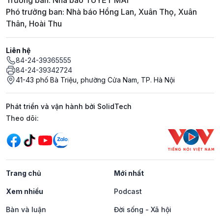
Trưởng ban: Nhà báo TUYẾT MAI
Phó trưởng ban: Nhà báo Hồng Lan, Xuân Thọ, Xuân
Thân, Hoài Thu
Liên hệ
84-24-39365555
84-24-39342724
41-43 phố Bà Triệu, phường Cửa Nam, TP. Hà Nội
Phát triển và vận hành bởi SolidTech
Mạng xã hội
Theo dõi:
Trang chủ
Mới nhất
Xem nhiều
Podcast
Bàn và luận
Đời sống - Xã hội