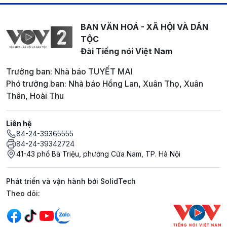
BAN VĂN HOÁ - XÃ HỘI VÀ DÂN
TỘC
Đài Tiếng nói Việt Nam
Trưởng ban: Nhà báo TUYẾT MAI
Phó trưởng ban: Nhà báo Hồng Lan, Xuân Thọ, Xuân
Thân, Hoài Thu
Liên hệ
84-24-39365555
84-24-39342724
41-43 phố Bà Triệu, phường Cửa Nam, TP. Hà Nội
Phát triển và vận hành bởi SolidTech
Mạng xã hội
Theo dõi: