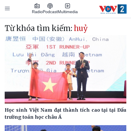
Nhảy đến nội dung
Podcast
Radio
Multimedia
Main navigation
Từ khóa tìm kiếm:
huỷ
Học sinh Việt Nam đạt thành tích cao tại tại Đấu
trường toán học châu Á