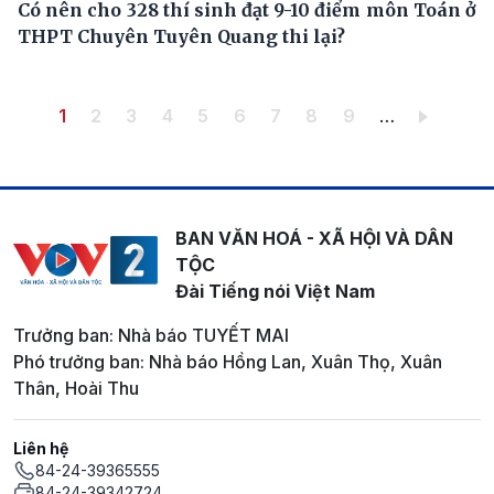
Có nên cho 328 thí sinh đạt 9-10 điểm môn Toán ở
THPT Chuyên Tuyên Quang thi lại?
Pagination
Trang hiện thời
Trang
Trang
Trang
Trang
Trang
Trang
Trang
Trang
1
2
3
4
5
6
7
8
9
…
BAN VĂN HOÁ - XÃ HỘI VÀ DÂN
TỘC
Đài Tiếng nói Việt Nam
Trưởng ban: Nhà báo TUYẾT MAI
Phó trưởng ban: Nhà báo Hồng Lan, Xuân Thọ, Xuân
Thân, Hoài Thu
Liên hệ
84-24-39365555
84-24-39342724