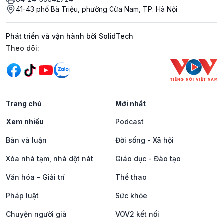
41-43 phố Bà Triệu, phường Cửa Nam, TP. Hà Nội
Phát triển và vận hành bởi SolidTech
Mạng xã hội
Theo dõi:
Trang chủ
Mới nhất
Xem nhiều
Podcast
Bàn và luận
Đời sống - Xã hội
Xóa nhà tạm, nhà dột nát
Giáo dục - Đào tạo
Văn hóa - Giải trí
Thể thao
Pháp luật
Sức khỏe
Chuyện người già
VOV2 kết nối