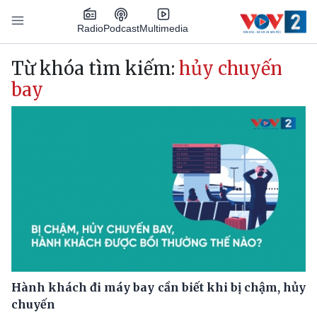
Nhảy đến nội dung
Podcast
Radio
Multimedia
Main navigation
Từ khóa tìm kiếm:
hủy chuyến
bay
Hành khách đi máy bay cần biết khi bị chậm, hủy
chuyến