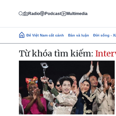
Nhảy đến nội dung
Radio
Podcast
Multimedia
Main navigation
Để Việt Nam cất cánh
Bàn và luận
Đời sống - X
Từ khóa tìm kiếm:
Inter