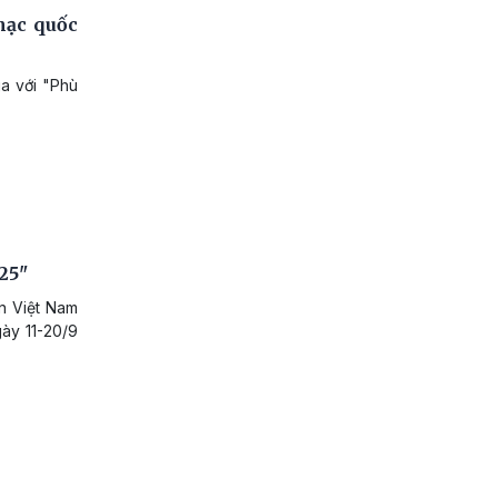
hạc quốc
ga với "Phù
25"
ện Việt Nam
gày 11-20/9