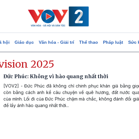
ã hội
Giáo dục
Văn hóa - Giải trí
Thể thao
Pháp luật
Sức 
vision 2025
Đức Phúc: Không vì hào quang nhất thời
[VOV2] - Đức Phúc đã không chỉ chinh phục khán giả bằng giọ
còn bằng cách anh kể câu chuyện về quê hương, đất nước qu
của mình. Lối đi của Đức Phúc chậm mà chắc, không đánh đổi giá 
để lấy ánh hào quang nhất thời...