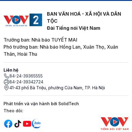
BAN VĂN HOÁ - XÃ HỘI VÀ DÂN
TỘC
Đài Tiếng nói Việt Nam
Trưởng ban: Nhà báo TUYẾT MAI
Phó trưởng ban: Nhà báo Hồng Lan, Xuân Thọ, Xuân
Thân, Hoài Thu
Liên hệ
84-24-39365555
84-24-39342724
41-43 phố Bà Triệu, phường Cửa Nam, TP. Hà Nội
Phát triển và vận hành bởi SolidTech
Mạng xã hội
Theo dõi: