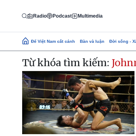
Nhảy đến nội dung
Radio
Podcast
Multimedia
Main navigation
Để Việt Nam cất cánh
Bàn và luận
Đời sống - X
Từ khóa tìm kiếm:
John