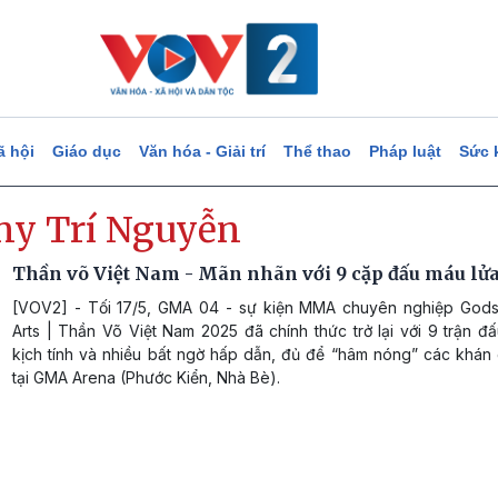
ã hội
Giáo dục
Văn hóa - Giải trí
Thể thao
Pháp luật
Sức 
ny Trí Nguyễn
Thần võ Việt Nam - Mãn nhãn với 9 cặp đấu máu lử
[VOV2] - Tối 17/5, GMA 04 - sự kiện MMA chuyên nghiệp Gods 
Arts | Thần Võ Việt Nam 2025 đã chính thức trở lại với 9 trận đ
kịch tính và nhiều bất ngờ hấp dẫn, đủ để “hâm nóng” các khán 
tại GMA Arena (Phước Kiển, Nhà Bè).