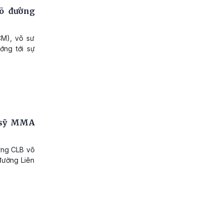
õ đường
CM), võ sư
ớng tới sự
õ sỹ MMA
ững CLB võ
đường Liên