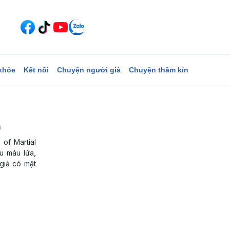
khỏe
Kết nối
Chuyện người già
Chuyện thầm kín
a
of Martial
ấu máu lửa,
giả có mặt