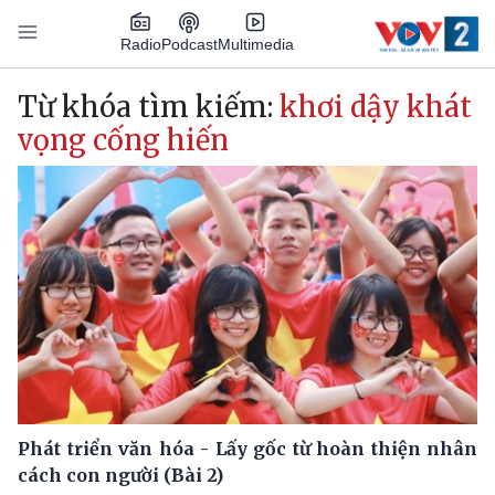
Nhảy đến nội dung
Podcast
Radio
Multimedia
Main navigation
Từ khóa tìm kiếm:
khơi dậy khát
vọng cống hiến
Phát triển văn hóa - Lấy gốc từ hoàn thiện nhân
cách con người (Bài 2)