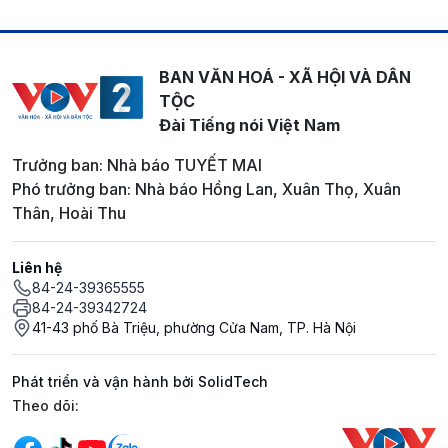
BAN VĂN HOÁ - XÃ HỘI VÀ DÂN
TỘC
Đài Tiếng nói Việt Nam
Trưởng ban: Nhà báo TUYẾT MAI
Phó trưởng ban: Nhà báo Hồng Lan, Xuân Thọ, Xuân
Thân, Hoài Thu
Liên hệ
84-24-39365555
84-24-39342724
41-43 phố Bà Triệu, phường Cửa Nam, TP. Hà Nội
Phát triển và vận hành bởi SolidTech
Mạng xã hội
Theo dõi: