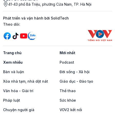
41-43 phố Bà Triệu, phường Cửa Nam, TP. Hà Nội
Phát triển và vận hành bởi SolidTech
Mạng xã hội
Theo dõi:
Trang chủ
Mới nhất
Xem nhiều
Podcast
Bàn và luận
Đời sống - Xã hội
Xóa nhà tạm, nhà dột nát
Giáo dục - Đào tạo
Văn hóa - Giải trí
Thể thao
Pháp luật
Sức khỏe
Chuyện người già
VOV2 kết nối