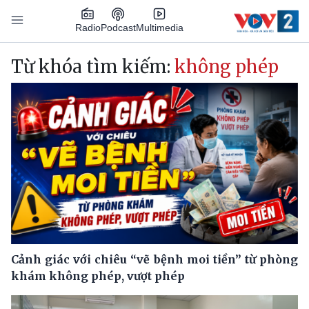
Nhảy đến nội dung
Podcast
Radio
Multimedia
Main navigation
Từ khóa tìm kiếm:
không phép
Cảnh giác với chiêu “vẽ bệnh moi tiền” từ phòng
khám không phép, vượt phép