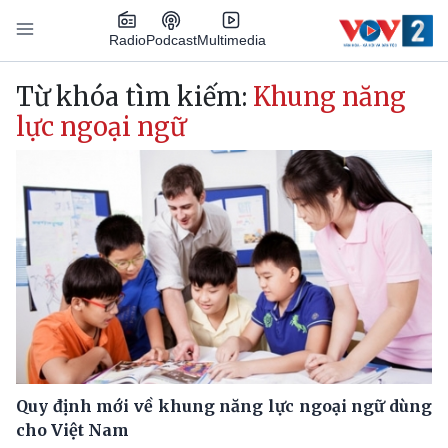
Nhảy đến nội dung
Podcast
Radio
Multimedia
Main navigation
Từ khóa tìm kiếm:
Khung năng
lực ngoại ngữ
Quy định mới về khung năng lực ngoại ngữ dùng
cho Việt Nam