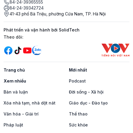
84-24-39365555
84-24-39342724
41-43 phố Bà Triệu, phường Cửa Nam, TP. Hà Nội
Phát triển và vận hành bởi SolidTech
Mạng xã hội
Theo dõi:
Trang chủ
Mới nhất
Xem nhiều
Podcast
Bàn và luận
Đời sống - Xã hội
Xóa nhà tạm, nhà dột nát
Giáo dục - Đào tạo
Văn hóa - Giải trí
Thể thao
Pháp luật
Sức khỏe