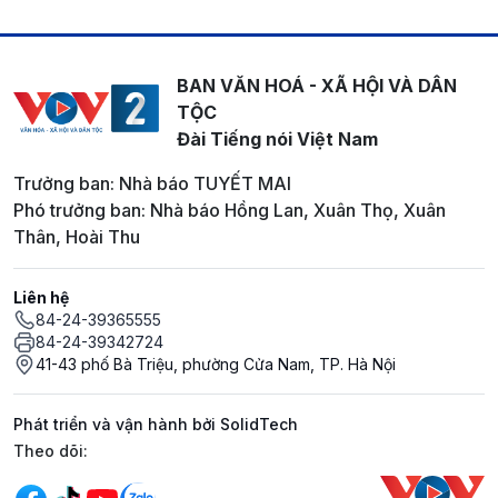
BAN VĂN HOÁ - XÃ HỘI VÀ DÂN
TỘC
Đài Tiếng nói Việt Nam
Trưởng ban: Nhà báo TUYẾT MAI
Phó trưởng ban: Nhà báo Hồng Lan, Xuân Thọ, Xuân
Thân, Hoài Thu
Liên hệ
84-24-39365555
84-24-39342724
41-43 phố Bà Triệu, phường Cửa Nam, TP. Hà Nội
Phát triển và vận hành bởi SolidTech
Mạng xã hội
Theo dõi: