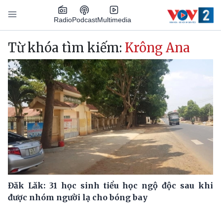
Nhảy đến nội dung
Podcast
Radio
Multimedia
Main navigation
Từ khóa tìm kiếm:
Krông Ana
Đăk Lăk: 31 học sinh tiểu học ngộ độc sau khi
được nhóm người lạ cho bóng bay