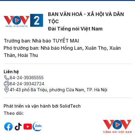
BAN VĂN HOÁ - XÃ HỘI VÀ DÂN
TỘC
Đài Tiếng nói Việt Nam
Trưởng ban: Nhà báo TUYẾT MAI
Phó trưởng ban: Nhà báo Hồng Lan, Xuân Thọ, Xuân
Thân, Hoài Thu
Liên hệ
84-24-39365555
84-24-39342724
41-43 phố Bà Triệu, phường Cửa Nam, TP. Hà Nội
Phát triển và vận hành bởi SolidTech
Mạng xã hội
Theo dõi: