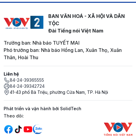
BAN VĂN HOÁ - XÃ HỘI VÀ DÂN
TỘC
Đài Tiếng nói Việt Nam
Trưởng ban: Nhà báo TUYẾT MAI
Phó trưởng ban: Nhà báo Hồng Lan, Xuân Thọ, Xuân
Thân, Hoài Thu
Liên hệ
84-24-39365555
84-24-39342724
41-43 phố Bà Triệu, phường Cửa Nam, TP. Hà Nội
Phát triển và vận hành bởi SolidTech
Mạng xã hội
Theo dõi: