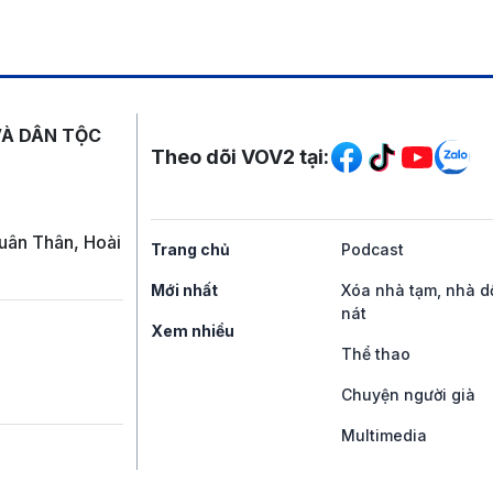
Mạng xã hội
VÀ DÂN TỘC
Theo dõi VOV2 tại:
uân Thân, Hoài
Trang chủ
Podcast
Mới nhất
Xóa nhà tạm, nhà d
nát
Xem nhiều
Thể thao
Chuyện người già
Multimedia