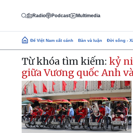
Nhảy đến nội dung
Radio
Podcast
Multimedia
Main navigation
Để Việt Nam cất cánh
Bàn và luận
Đời sống - X
Từ khóa tìm kiếm:
kỷ n
giữa Vương quốc Anh v