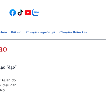
khỏe
Kết nối
Chuyện người già
Chuyện thầm kín
ao
c "dạo"
c Quân đội
i điệu dân
Nội.