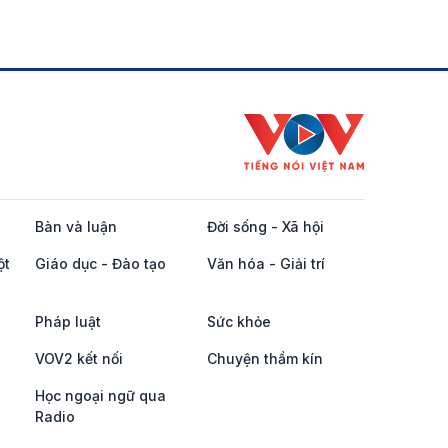
Bàn và luận
Đời sống - Xã hội
ột
Giáo dục - Đào tạo
Văn hóa - Giải trí
Pháp luật
Sức khỏe
VOV2 kết nối
Chuyện thầm kín
Học ngoại ngữ qua
Radio