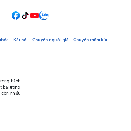
khỏe
Kết nối
Chuyện người già
Chuyện thầm kín
Trong hành
t bại trong
n còn nhiều