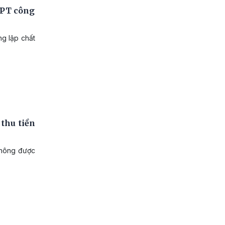
HPT công
g lập chất
thu tiền
không được