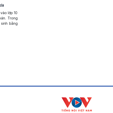
ưa
 vào lớp 10
oán. Trong
í sinh bằng