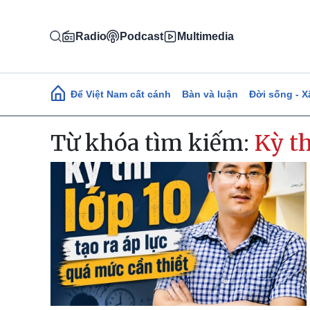
Nhảy đến nội dung
Radio
Podcast
Multimedia
Main navigation
Để Việt Nam cất cánh
Bàn và luận
Đời sống - X
Từ khóa tìm kiếm:
Kỳ th