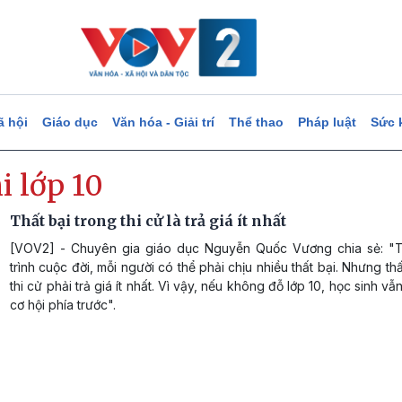
ã hội
Giáo dục
Văn hóa - Giải trí
Thể thao
Pháp luật
Sức 
i lớp 10
Thất bại trong thi cử là trả giá ít nhất
[VOV2] - Chuyên gia giáo dục Nguyễn Quốc Vương chia sẻ: "
trình cuộc đời, mỗi người có thể phải chịu nhiều thất bại. Nhưng thấ
thi cử phải trả giá ít nhất. Vì vậy, nếu không đỗ lớp 10, học sinh vẫ
cơ hội phía trước".