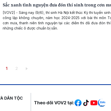
Sắc xanh tình nguyện đưa đón thí sinh trong cơn m
[VOV2] - Sáng nay (9/6), thí sinh Hà Nội kết thúc Kỳ thi tuyển sinh
công lập không chuyên, năm học 2024-2025 với bài thi môn T
cơn mưa, thanh niên tình nguyện tại các điểm thi đã đưa đón th
những chiếc ô được chuẩn bị sẵn.
Trang hiện thời
Trang
1
2
Mạng xã hội
VÀ DÂN TỘC
Theo dõi VOV2 tại: