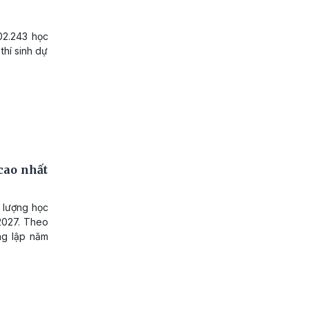
02.243 học
thí sinh dự
cao nhất
 lượng học
2027. Theo
ng lập năm