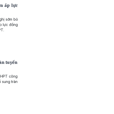
ảm áp lực
nghị sớm bỏ
áp lực đồng
PT.
àn tuyến
 THPT công
 sung tràn