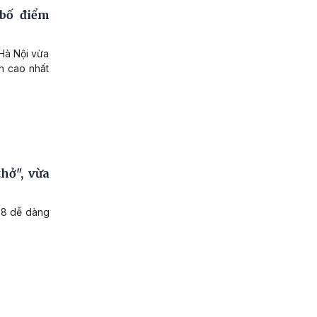
bố điểm
Hà Nội vừa
n cao nhất
hở", vừa
m 8 dễ dàng