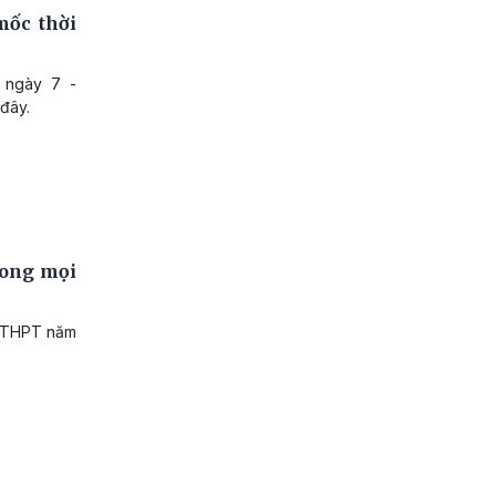
mốc thời
 ngày 7 -
 đây.
rong mọi
p THPT năm