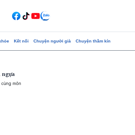
khỏe
Kết nối
Chuyện người già
Chuyện thầm kín
n ngựa
ối cùng môn