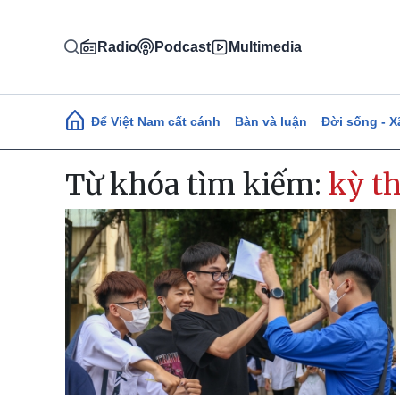
Nhảy đến nội dung
Radio
Podcast
Multimedia
Main navigation
Để Việt Nam cất cánh
Bàn và luận
Đời sống - X
Từ khóa tìm kiếm:
kỳ t