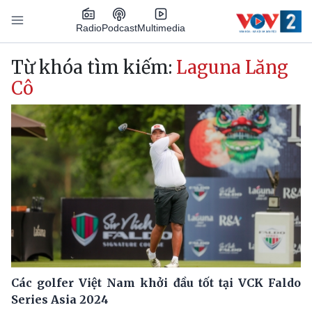
Nhảy đến nội dung
Podcast
Radio
Multimedia
Main navigation
Từ khóa tìm kiếm:
Laguna Lăng
Cô
Các golfer Việt Nam khởi đầu tốt tại VCK Faldo
Series Asia 2024