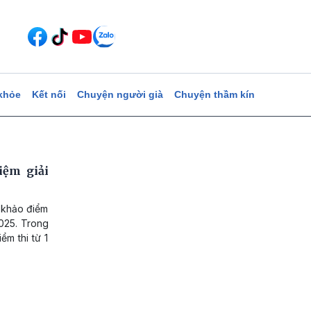
khỏe
Kết nối
Chuyện người già
Chuyện thầm kín
iệm giải
 khảo điểm
025. Trong
ểm thi từ 1