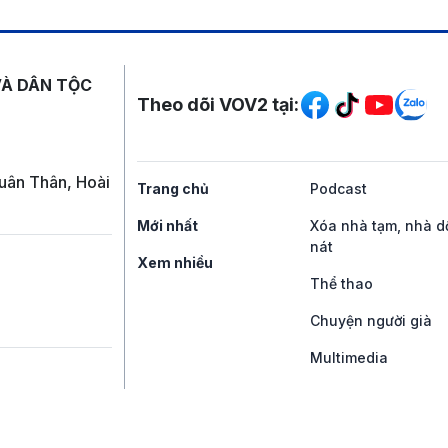
Mạng xã hội
VÀ DÂN TỘC
Theo dõi VOV2 tại:
uân Thân, Hoài
Trang chủ
Podcast
Mới nhất
Xóa nhà tạm, nhà d
nát
Xem nhiều
Thể thao
Chuyện người già
Multimedia