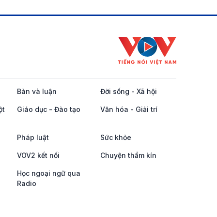
Bàn và luận
Đời sống - Xã hội
ột
Giáo dục - Đào tạo
Văn hóa - Giải trí
Pháp luật
Sức khỏe
VOV2 kết nối
Chuyện thầm kín
Học ngoại ngữ qua
Radio