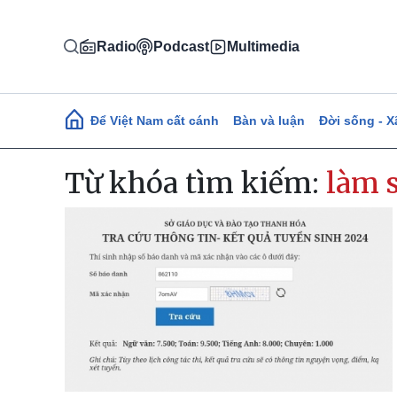
Nhảy đến nội dung
Radio
Podcast
Multimedia
Main navigation
Để Việt Nam cất cánh
Bàn và luận
Đời sống - X
Từ khóa tìm kiếm:
làm s