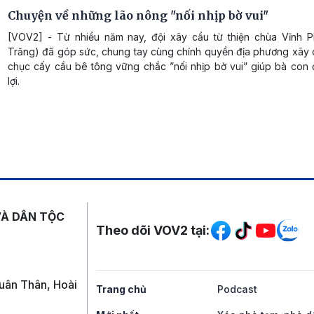
Chuyện về những lão nông "nối nhịp bờ vui"
[VOV2] - Từ nhiều năm nay, đội xây cầu từ thiện chùa Vĩnh 
Trăng) đã góp sức, chung tay cùng chính quyền địa phương xây
chục cấy cầu bê tông vững chắc ”nối nhịp bờ vui” giúp bà con đ
lợi.
Mạng xã hội
VÀ DÂN TỘC
Theo dõi VOV2 tại:
uân Thân, Hoài
Trang chủ
Podcast