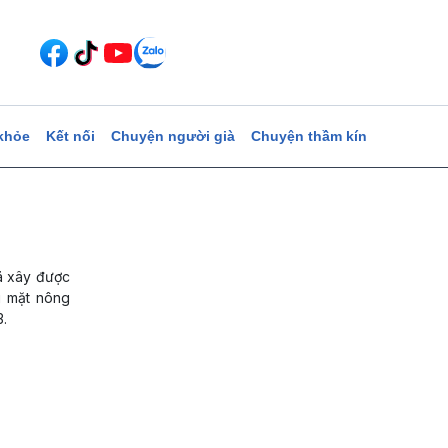
khỏe
Kết nối
Chuyện người già
Chuyện thầm kín
đã xây được
g mặt nông
.