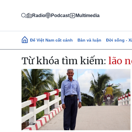
Nhảy đến nội dung
Radio
Podcast
Multimedia
Main navigation
Để Việt Nam cất cánh
Bàn và luận
Đời sống - X
Từ khóa tìm kiếm:
lão 