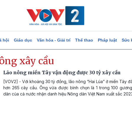
ã hội
Giáo dục
Văn hóa - Giải trí
Thể thao
Pháp luật
Sức 
nông xây cầu
Lão nông miền Tây vận động được 30 tỷ xây cầu
[VOV2] - Với khoảng 30 tỷ đồng, lão nông “Hai Lúa” ở miền Tây 
hơn 265 cây cầu. Ông vừa được bình chọn là 1 trong 100 gươn
dân của cả nước nhận danh hiệu Nông dân Việt Nam xuất sắc 2023