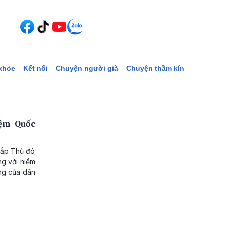
khỏe
Kết nối
Chuyện người già
Chuyện thầm kín
ệm Quốc
hắp Thủ đô
ng với niềm
êng của dân