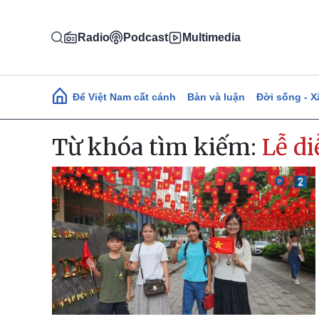
Nhảy đến nội dung
Radio
Podcast
Multimedia
Main navigation
Để Việt Nam cất cánh
Bàn và luận
Đời sống - X
Từ khóa tìm kiếm:
Lễ di