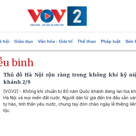
ã hội
Giáo dục
Văn hóa - Giải trí
Thể thao
Pháp luật
Sức 
ễu binh
Thủ đô Hà Nội rộn ràng trong không khí kỷ ni
khánh 2/9
[VOV2] - Không khí chuẩn bị 80 năm Quốc khánh đang lan tỏa k
Hà Nội và mọi miền đất nước. Người dân từ già đến trẻ đều sẵn sà
tự hào, tinh thần yêu nước, chung tay đón chào ngày lễ thiêng li
tộc.