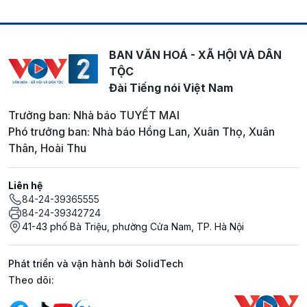
BAN VĂN HOÁ - XÃ HỘI VÀ DÂN
TỘC
Đài Tiếng nói Việt Nam
Trưởng ban: Nhà báo TUYẾT MAI
Phó trưởng ban: Nhà báo Hồng Lan, Xuân Thọ, Xuân
Thân, Hoài Thu
Liên hệ
84-24-39365555
84-24-39342724
41-43 phố Bà Triệu, phường Cửa Nam, TP. Hà Nội
Phát triển và vận hành bởi SolidTech
Mạng xã hội
Theo dõi: