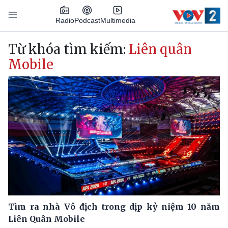
Nhảy đến nội dung
Podcast
Radio
Multimedia
Main navigation
Từ khóa tìm kiếm:
Liên quân
Mobile
Tìm ra nhà Vô địch trong dịp kỷ niệm 10 năm
Liên Quân Mobile